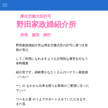
厚生労働大臣許可
野田家政婦紹介所
所長 森田 師行
野田家政婦紹介所は厚生労働大臣の許可に基づき皆
様が安心
し
てご利用になれますよう公正明快な運営を行なう
有料職業
紹介
所です。経験豊かなたくさんのベテラン家政婦
（ヘルパ
ー）の
なかから出来る限りお客様のご要望に沿った
マンパ
ワーを人選
のうえでサポートさせていただきます。
また迅