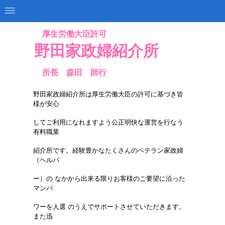
厚生労働大臣許可
野田家政婦紹介所
所長 森田 師行
野田家政婦紹介所は厚生労働大臣の許可に基づき皆
様が安心
し
てご利用になれますよう公正明快な運営を行なう
有料職業
紹介
所です。経験豊かなたくさんのベテラン家政婦
（ヘルパ
ー）の
なかから出来る限りお客様のご要望に沿った
マンパ
ワーを人選
のうえでサポートさせていただきます。
また迅