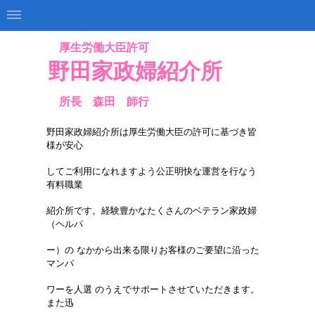
厚生労働大臣許可
野田家政婦紹介所
所長 森田 師行
野田家政婦紹介所は厚生労働大臣の許可に基づき皆
様が安心
し
てご利用になれますよう公正明快な運営を行なう
有料職業
紹介
所です。経験豊かなたくさんのベテラン家政婦
（ヘルパ
ー）の
なかから出来る限りお客様のご要望に沿った
マンパ
ワーを人選
のうえでサポートさせていただきます。
また迅