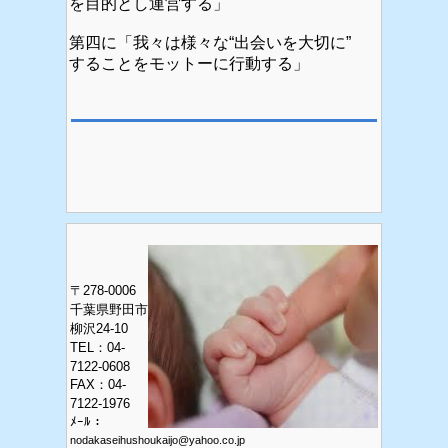
を目的とし運営する」
第四に「我々は様々な“出会いを大切に”
することをモットーに行動する」
〒278-0006
千葉県野田市
柳沢24-10
TEL：04-
7122-0608
FAX
：04-
7122-1976
ﾒｰﾙ：
nodakaseihushoukaijo@yahoo.co.jp